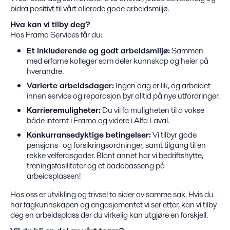
bidra positivt til vårt allerede gode arbeidsmiljø.
Hva kan vi tilby deg?
Hos Framo Services får du:
Et inkluderende og godt arbeidsmiljø:
Sammen
med erfarne kolleger som deler kunnskap og heier på
hverandre.
Varierte arbeidsdager:
Ingen dag er lik, og arbeidet
innen service og reparasjon byr alltid på nye utfordringer.
Karrieremuligheter:
Du vil få muligheten til å vokse
både internt i Framo og videre i Alfa Laval.
Konkurransedyktige betingelser:
Vi tilbyr gode
pensjons- og forsikringsordninger, samt tilgang til en
rekke velferdsgoder. Blant annet har vi bedriftshytte,
treningsfasiliteter og et badebasseng på
arbeidsplassen!
Hos oss er utvikling og trivsel to sider av samme sak. Hvis du
har fagkunnskapen og engasjementet vi ser etter, kan vi tilby
deg en arbeidsplass der du virkelig kan utgjøre en forskjell.