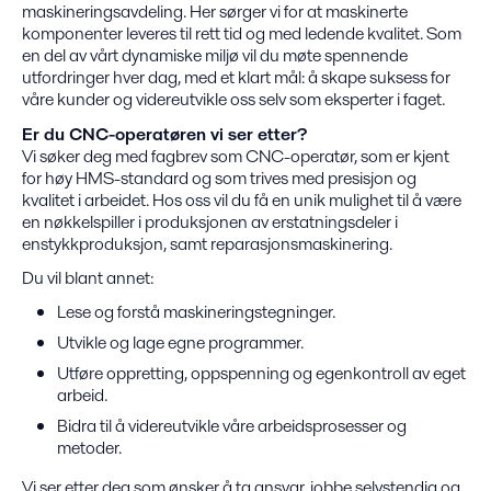
maskineringsavdeling. Her sørger vi for at maskinerte
komponenter leveres til rett tid og med ledende kvalitet. Som
en del av vårt dynamiske miljø vil du møte spennende
utfordringer hver dag, med et klart mål: å skape suksess for
våre kunder og videreutvikle oss selv som eksperter i faget.
Er du CNC-operatøren vi ser etter?
Vi søker deg med fagbrev som CNC-operatør, som er kjent
for høy HMS-standard og som trives med presisjon og
kvalitet i arbeidet. Hos oss vil du få en unik mulighet til å være
en nøkkelspiller i produksjonen av erstatningsdeler i
enstykkproduksjon, samt reparasjonsmaskinering.
Du vil blant annet:
Lese og forstå maskineringstegninger.
Utvikle og lage egne programmer.
Utføre oppretting, oppspenning og egenkontroll av eget
arbeid.
Bidra til å videreutvikle våre arbeidsprosesser og
metoder.
Vi ser etter deg som ønsker å ta ansvar, jobbe selvstendig og