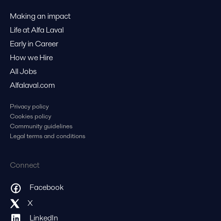
Making an impact
Life at Alfa Laval
Early in Career
How we Hire
All Jobs
Alfalaval.com
Privacy policy
Cookies policy
Community guidelines
Legal terms and conditions
Connect
Facebook
X
LinkedIn