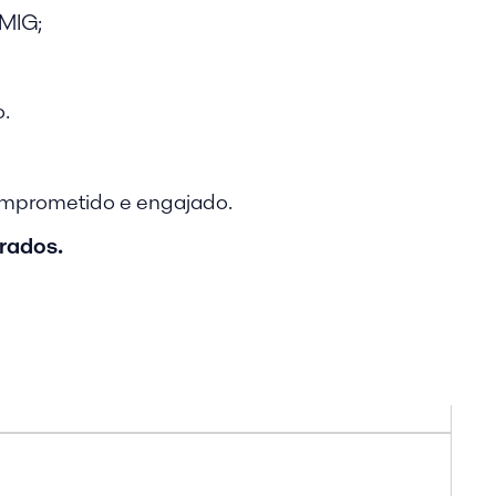
 MIG;
.
comprometido e engajado.
erados.