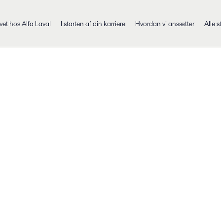
ivet hos Alfa Laval
I starten af din karriere
Hvordan vi ansætter
Alle s