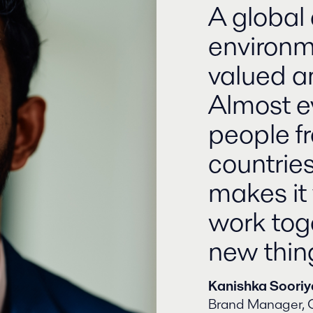
A global 
environm
valued 
Almost e
people fr
countrie
makes it 
work tog
new thin
Kanishka Soori
Brand Manager, 