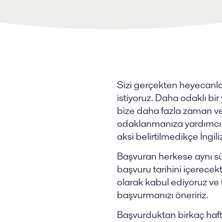
Sizi gerçekten heyecanlan
istiyoruz. Daha odaklı b
bize daha fazla zaman ver
odaklanmanıza yardımcı ol
aksi belirtilmedikçe İngil
Başvuran herkese aynı süre
başvuru tarihini içerecekti
olarak kabul ediyoruz v
başvurmanızı öneririz.
Başvurduktan birkaç haf