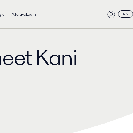
şler
Alfalaval.com
TR
meet Kani