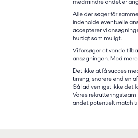
medmindre andet er ang
Alle der søger får samme 
indeholde eventuelle ansø
accepterer vi ansøgninger
hurtigt som muligt.
Vi forsøger at vende tilbag
ansøgningen. Med mere po
Det ikke at få succes m
timing, snarere end en afs
Så lad venligst ikke det f
Vores rekrutteringsteam ka
andet potentielt match til