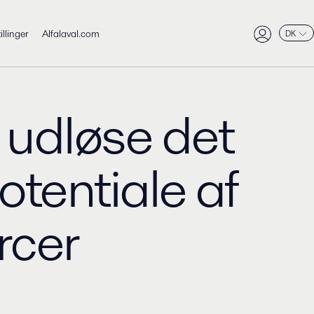
tillinger
Alfalaval.com
DK
 udløse det
otentiale af
rcer