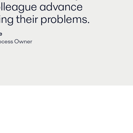
olleague advance
ing their problems.
e
rocess Owner