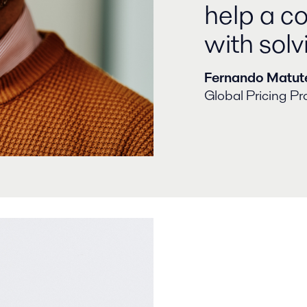
help a c
with solv
Fernando Matut
Global Pricing P