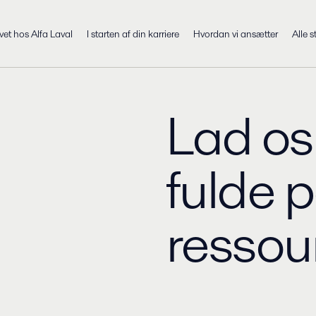
ivet hos Alfa Laval
I starten af din karriere
Hvordan vi ansætter
Alle s
Lad os
fulde p
ressou