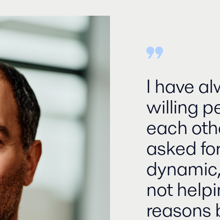
I have a
willing p
each oth
asked for.
dynamic,
not helpi
reasons b