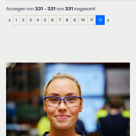
Anzeigen von
331 - 331
von
331
insgesamt
‹
›
1
2
3
4
5
6
7
8
9
10
11
12