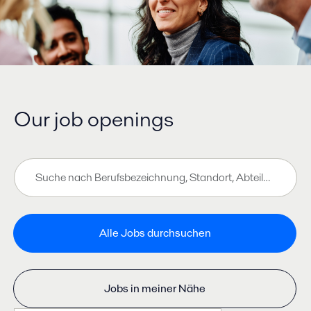
Our job openings
Zu den Job-Suchergebnissen springen
Suche
nach
Berufsbezeichnung,
Standort,
Abteilung,
Alle Jobs durchsuchen
Kategorie
usw.
Jobs in meiner Nähe