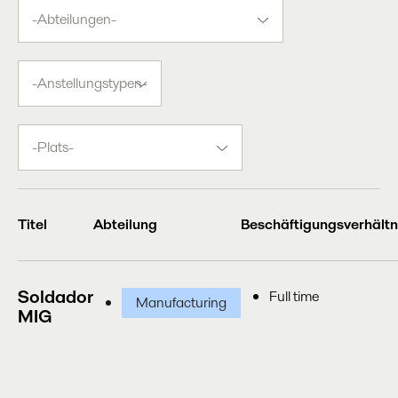
-
Abteilungen-
-
Anstellungstypen-
-
Plats-
Titel
Abteilung
Beschäftigungsverhältn
Soldador
Full time
Manufacturing
MIG