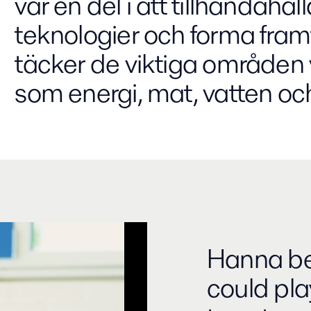
var en del i att tillhandah
teknologier och forma fram
täcker de viktiga områden v
som energi, mat, vatten och
Hanna bel
could pla