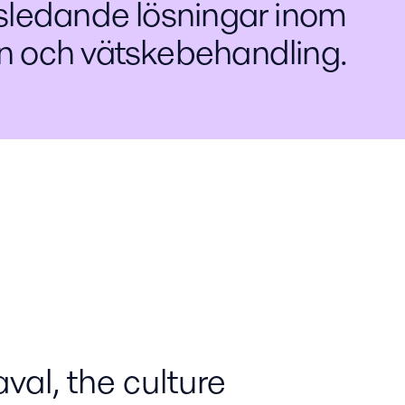
dsledande lösningar inom
on och vätskebehandling.
aval, the culture