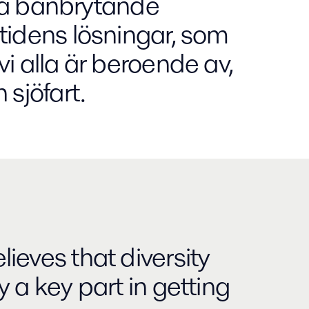
ålla banbrytande
tidens lösningar, som
i alla är beroende av,
 sjöfart.
ieves that diversity
y a key part in getting