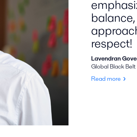
emphasiz
balance,
approach
respect!
Lavendran Gove
Global Black Belt
Read more