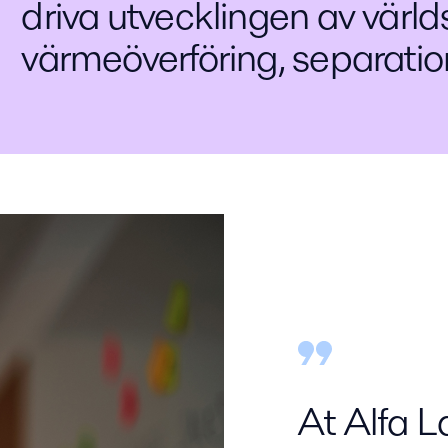
driva utvecklingen av värl
värmeöverföring, separati
At Alfa L