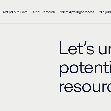
Livet på Alfa Laval
Ung i karriären
Vår rekryteringsprocess
Alla job
Let’s u
potenti
resourc