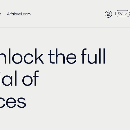
b
Alfalaval.com
SV
nlock the full
al of
es​